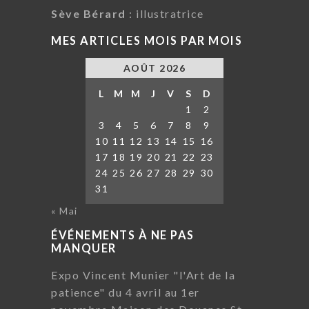
Sève Bérard
: illustratrice
MES ARTICLES MOIS PAR MOIS
AOÛT 2026
L
M
M
J
V
S
D
1
2
3
4
5
6
7
8
9
10
11
12
13
14
15
16
17
18
19
20
21
22
23
24
25
26
27
28
29
30
31
« Mai
ÉVÉNEMENTS À NE PAS
MANQUER
Expo Vincent Munier "l'Art de la
patience" du 4 avril au 1er