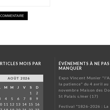
RTICLES MOIS PAR
ÉVÉNEMENTS À NE PAS
MANQUER
Expo Vincent Munier "l'A
AOÛT 2026
la patience" du 4 avril au
L
M
M
J
V
S
D
novembre Maison des Do
1
2
St Palais s/mer (17)
3
4
5
6
7
8
9
0
11
12
13
14
15
16
Festival "1826-2026 : La
7
18
19
20
21
22
23