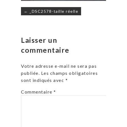
Navigation
← _DSC2578-taille réelle
de
l’article
Laisser un
commentaire
Votre adresse e-mail ne sera pas
publiée.
Les champs obligatoires
sont indiqués avec
*
Commentaire
*