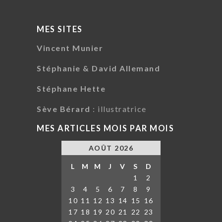
MES SITES
Vincent Munier
Stéphanie & David Allemand
Stéphane Hette
Sève Bérard
: illustratrice
MES ARTICLES MOIS PAR MOIS
AOÛT 2026
L
M
M
J
V
S
D
1
2
3
4
5
6
7
8
9
10
11
12
13
14
15
16
17
18
19
20
21
22
23