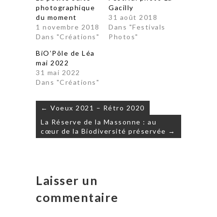
photographique
Gacilly
du moment
31 août 2018
1 novembre 2018
Dans "Festivals
Dans "Créations"
Photos"
BiO’Pôle de Léa
mai 2022
31 mai 2022
Dans "Créations"
Navigation
← Voeux 2021 – Rétro 2020
de
La Réserve de la Massonne : au
l’article
cœur de la Biodiversité préservée →
Laisser un
commentaire